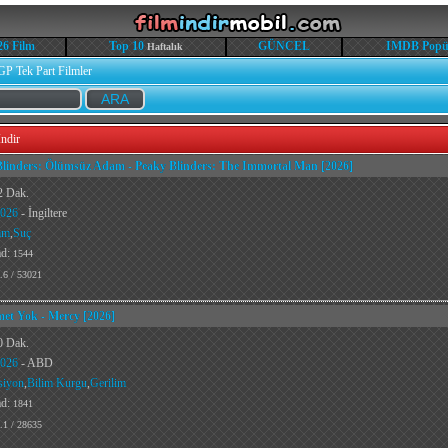
26 Film
Top 10
GÜNCEL
IMDB Popü
Haftalık
GP Tek Part Filmler
ndir
Blinders: Ölümsüz Adam - Peaky Blinders: The Immortal Man [2026]
2 Dak.
026
- İngiltere
am
,
Suç
ad:
1544
.6 / 53021
et Yok - Mercy [2026]
0 Dak.
026
- ABD
siyon
,
Bilim Kurgu
,
Gerilim
ad:
1841
.1 / 28635