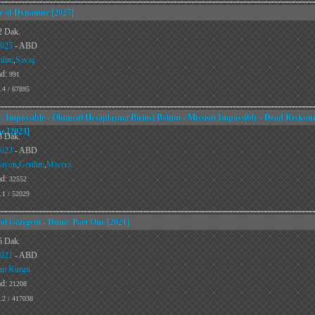
 of Dynamite [2025]
2 Dak.
025
- ABD
ilim
,
Savaş
ad:
991
.4 / 67895
: Impossible - Ölümcül Hesaplaşma Birinci Bölüm - Mission Impossible - Dead Reckon
e [2023]
3 Dak.
023
- ABD
siyon
,
Gerilim
,
Macera
ad:
32552
.1 / 52029
l Gezegeni - Dune: Part One [2021]
5 Dak.
021
- ABD
im Kurgu
ad:
21208
.2 / 417038