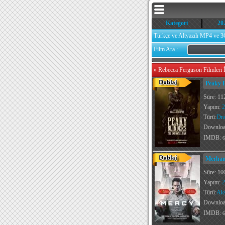
Kategori
20
Türkçe ve Altyazılı MP4 ve 3
Film Ara :
»
Rebecca Ferguson Filmleri İ
Peaky 
Süre: 11
Yapım:
2
Türü:
Dr
Downlo
IMDB:
6
Merham
Süre: 10
Yapım:
2
Türü:
Ak
Downlo
IMDB:
6