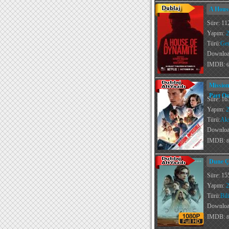
A House
Süre: 11
Yapım:
2
Türü:
Ger
Downlo
IMDB:
6
Mission
Part On
Süre: 16
Yapım:
2
Türü:
Ak
Downlo
IMDB:
8
Dune Çö
Süre: 15
Yapım:
2
Türü:
Bil
Downlo
IMDB:
8