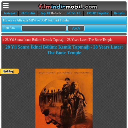
Kategori
2026 Film
Top 10
GÜNCEL
IMDB Popüler
İletişim
Haftalık
Türkçe ve Altyazılı MP4 ve 3GP Tek Part Filmler
Film Ara :
»
28 Yıl Sonra İkinci Bölüm: Kemik Tapınağı - 28 Years Later: The Bone Temple
28 Yıl Sonra İkinci Bölüm: Kemik Tapınağı - 28 Years Later:
The Bone Temple