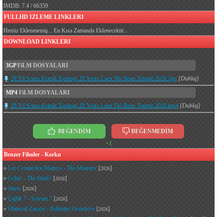
IMDB: 7.4 / 66359
FULLHD IZLEME LINKLERI
Henüz Eklenmemiş... En Kısa Zamanda Eklenecektir...
DOWNLOAD LINKLERI
3GP
FiLM DOSYALARI
28.Yil.Sonra.Kemik.Tapinagi.28.Years.Later.The.Bone.Temple.2026.3gp
[Dublaj]
MP4
FiLM DOSYALARI
28.Yil.Sonra.Kemik.Tapinagi.28.Years.Later.The.Bone.Temple.2026.mp4
[Dublaj]
BEĞENDİM
BEĞENMEDİM
+1
Benzer Filmler - Korku
»
Lee Cronin'den Mumya - The Mummy
[
]
2026
»
Gelin! - The Bride!
[
]
2026
»
Jitters
[
]
2026
»
Çığlık 7 - Scream 7
[
]
2026
»
Ölümcül Zarafet - Ballerina Overdrive
[
]
2026