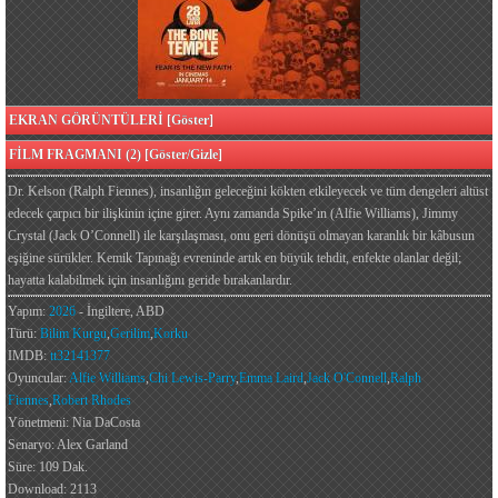
EKRAN GÖRÜNTÜLERİ [Göster]
FİLM FRAGMANI (2) [Göster/Gizle]
Dr. Kelson (Ralph Fiennes), insanlığın geleceğini kökten etkileyecek ve tüm dengeleri altüst
edecek çarpıcı bir ilişkinin içine girer. Aynı zamanda Spike’ın (Alfie Williams), Jimmy
Crystal (Jack O’Connell) ile karşılaşması, onu geri dönüşü olmayan karanlık bir kâbusun
eşiğine sürükler. Kemik Tapınağı evreninde artık en büyük tehdit, enfekte olanlar değil;
hayatta kalabilmek için insanlığını geride bırakanlardır.
Yapım:
2026
- İngiltere, ABD
Türü:
Bilim Kurgu
,
Gerilim
,
Korku
IMDB:
tt32141377
Oyuncular:
Alfie Williams
,
Chi Lewis-Parry
,
Emma Laird
,
Jack O'Connell
,
Ralph
Fiennes
,
Robert Rhodes
Yönetmeni: Nia DaCosta
Senaryo: Alex Garland
Süre: 109 Dak.
Download: 2113