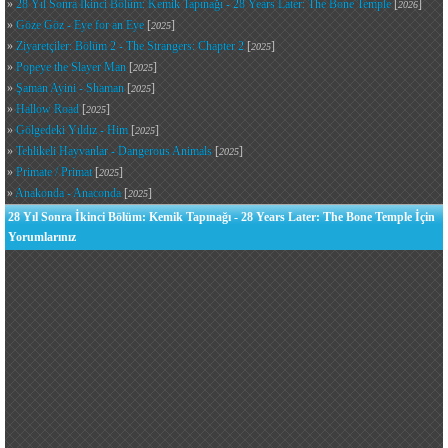
»
28 Yıl Sonra İkinci Bölüm: Kemik Tapınağı - 28 Years Later: The Bone Temple
[
]
2026
»
Göze Göz - Eye for an Eye
[
]
2025
»
Ziyaretçiler: Bölüm 2 - The Strangers: Chapter 2
[
]
2025
»
Popeye the Slayer Man
[
]
2025
»
Şaman Ayini - Shaman
[
]
2025
»
Hallow Road
[
]
2025
»
Gölgedeki Yıldız - Him
[
]
2025
»
Tehlikeli Hayvanlar - Dangerous Animals
[
]
2025
»
Primate / Primat
[
]
2025
»
Anakonda - Anaconda
[
]
2025
28 Yıl Sonra İkinci Bölüm: Kemik Tapınağı - 28 Years Later: The Bone Temple İçin
Yorumlarınız