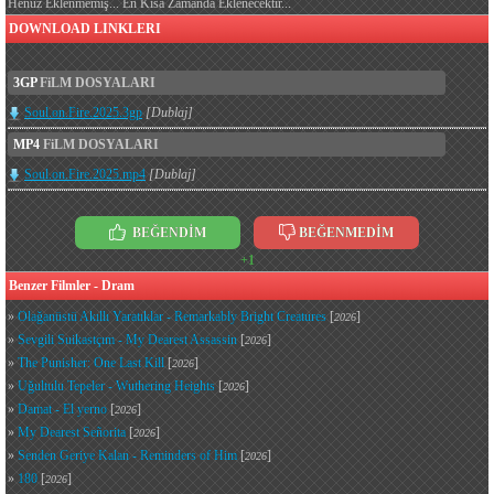
Henüz Eklenmemiş... En Kısa Zamanda Eklenecektir...
DOWNLOAD LINKLERI
3GP
FiLM DOSYALARI
Soul.on.Fire.2025.3gp
[Dublaj]
MP4
FiLM DOSYALARI
Soul.on.Fire.2025.mp4
[Dublaj]
BEĞENDİM
BEĞENMEDİM
+1
Benzer Filmler - Dram
»
Olağanüstü Akıllı Yaratıklar - Remarkably Bright Creatures
[
]
2026
»
Sevgili Suikastçım - My Dearest Assassin
[
]
2026
»
The Punisher: One Last Kill
[
]
2026
»
Uğultulu Tepeler - Wuthering Heights
[
]
2026
»
Damat - El yerno
[
]
2026
»
My Dearest Señorita
[
]
2026
»
Senden Geriye Kalan - Reminders of Him
[
]
2026
»
180
[
]
2026