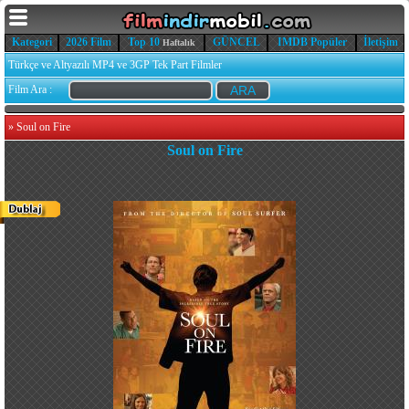
Kategori
2026 Film
Top 10
GÜNCEL
IMDB Popüler
İletişim
Haftalık
Türkçe ve Altyazılı MP4 ve 3GP Tek Part Filmler
Film Ara :
»
Soul on Fire
Soul on Fire