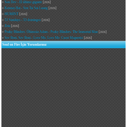
»
Son Dev - El último gigante
[
]
2026
»
Kırmızı Hat - Sen Tai Sai Luang
[
]
2026
»
HUMINT
[
]
2026
»
53 Sundays - 53 domingos
[
]
2026
»
Zeta
[
]
2026
»
Peaky Blinders: Ölümsüz Adam - Peaky Blinders: The Immortal Man
[
]
2026
»
Sev Beni, Sev Beni - Love Me, Love Me: Cuori Magnetici
[
]
2026
Soul on Fire İçin Yorumlarınız