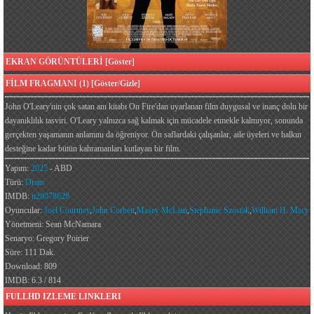
EKRAN GÖRÜNTÜLERİ [Göster]
FİLM FRAGMANI (1) [Göster/Gizle]
John O'Leary'nin çok satan anı kitabı On Fire'dan uyarlanan film duygusal ve inanç dolu bir
dayanıklılık tasviri. O'Leary yalnızca sağ kalmak için mücadele etmekle kalmıyor, sonunda
gerçekten yaşamanın anlamını da öğreniyor. Ön saflardaki çalışanlar, aile üyeleri ve halkın
desteğine kadar bütün kahramanları kutlayan bir film.
Yapım:
2025
- ABD
Türü:
Dram
IMDB:
tt28078628
Oyuncular:
Joel Courtney
,
John Corbett
,
Masey McLain
,
Stephanie Szostak
,
William H. Macy
Yönetmeni: Sean McNamara
Senaryo: Gregory Poirier
Süre: 111 Dak.
Download: 809
IMDB: 6.3 / 814
FULLHD IZLEME LINKLERI