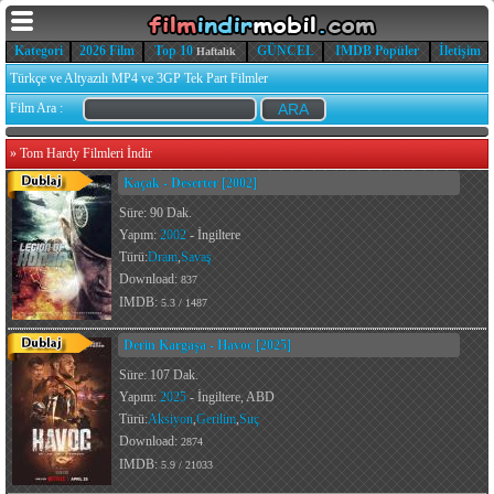
Kategori
2026 Film
Top 10
GÜNCEL
IMDB Popüler
İletişim
Haftalık
Türkçe ve Altyazılı MP4 ve 3GP Tek Part Filmler
Film Ara :
»
Tom Hardy Filmleri İndir
Kaçak - Deserter [2002]
Süre: 90 Dak.
Yapım:
2002
- İngiltere
Türü:
Dram
,
Savaş
Download:
837
IMDB:
5.3 / 1487
Derin Kargaşa - Havoc [2025]
Süre: 107 Dak.
Yapım:
2025
- İngiltere, ABD
Türü:
Aksiyon
,
Gerilim
,
Suç
Download:
2874
IMDB:
5.9 / 21033