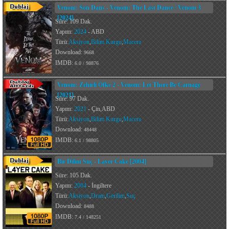
Venom: Son Dans - Venom: The Last Dance / Venom 3
[2024]
Süre: 109 Dak.
Yapım:
2024
- ABD
Türü:
Aksiyon
,
Bilim Kurgu
,
Macera
Download:
9668
IMDB:
6.0 / 98876
Venom: Zehirli Öfke 2 - Venom: Let There Be Carnage
[2021]
Süre: 97 Dak.
Yapım:
2021
- Çin,ABD
Türü:
Aksiyon
,
Bilim Kurgu
,
Macera
Download:
48448
IMDB:
6.1 / 98805
Bir Dilim Suç - Layer Cake [2004]
Süre: 105 Dak.
Yapım:
2004
- İngiltere
Türü:
Aksiyon
,
Dram
,
Gerilim
,
Suç
Download:
8488
IMDB:
7.4 / 148251