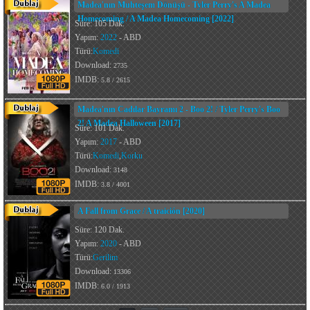
Madea'nın Muhteşem Dönüşü - Tyler Perry's A Madea
Homecoming / A Madea Homecoming [2022]
Süre: 105 Dak.
Yapım:
2022
- ABD
Türü:
Komedi
Download:
2735
IMDB:
5.8 / 2615
Madea'nın Cadılar Bayramı 2 - Boo 2! / Tyler Perry's Boo
2! A Madea Halloween [2017]
Süre: 101 Dak.
Yapım:
2017
- ABD
Türü:
Komedi
,
Korku
Download:
3148
IMDB:
3.8 / 4001
A Fall from Grace / A traición [2020]
Süre: 120 Dak.
Yapım:
2020
- ABD
Türü:
Gerilim
Download:
13306
IMDB:
6.0 / 1913