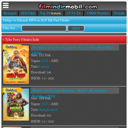
Kategori
2026 Film
Top 10
GÜNCEL
IMDB Popüler
İletişim
Haftalık
Türkçe ve Altyazılı MP4 ve 3GP Tek Part Filmler
Film Ara :
»
Tyler Perry Filmleri İndir
Joe'nun Üniversite Ziyaretleri - Joe’s College Road Trip
[2026]
Süre: 112 Dak.
Yapım:
2026
- ABD
Türü:
Komedi
Download:
546
IMDB:
5.4 / 2028
Madea' nin Egzotik Düğünü - Madea's Destination
Wedding [2025]
Süre: 104 Dak.
Yapım:
2025
- ABD
Türü:
Dram
,
Komedi
Download:
652
IMDB:
5.0 / 2620