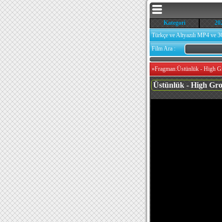
Kategori
20
Türkçe ve Altyazılı MP4 ve 3
Film Ara :
»
Fragman:Üstünlük - High Gr
Üstünlük - High G