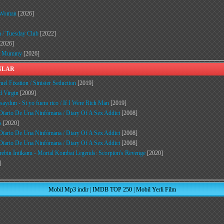
d Woman
[2026]
n / Tuesday Club
[2022]
2026]
he Mummy
[2026]
ANLAR
el Fixation / Sinister Seduction
[2019]
d Virgin
[2009]
aydım - Si yo fuera rico / If I Were Rich Man
[2019]
Diario De Una Ninfómana / Diary Of A Sex Addict
[2008]
s
[2020]
Diario De Una Ninfómana / Diary Of A Sex Addict
[2008]
Diario De Una Ninfómana / Diary Of A Sex Addict
[2008]
ebin İntikamı - Mortal Kombat Legends: Scorpion's Revenge
[2020]
]
Mobil Mp3 indir
|
IMDB TOP 250
|
Mobil Yerli Film