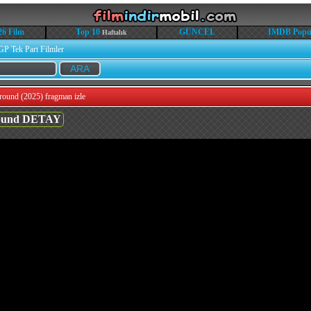
26 Film
Top 10
GÜNCEL
IMDB Popü
Haftalık
GP Tek Part Filmler
ound (2025) fragman izle
round DETAY