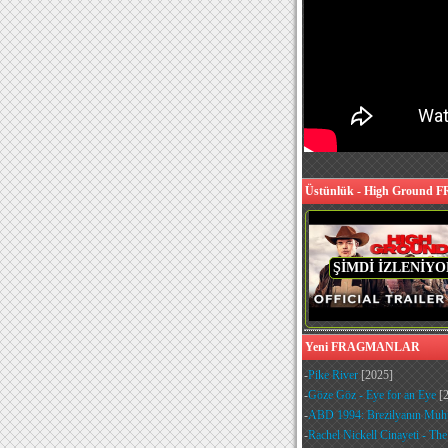
Üstünlük - High Groun
ŞİMDİ İZLENİYO
Yeni FRAGMANLAR
-
Pike River
[2025]
-
Göze Göz - Eye for an Eye
[2
-
ABD 1994: Brezilyanın Muht
-
Rachel Nickell Cinayeti - Th