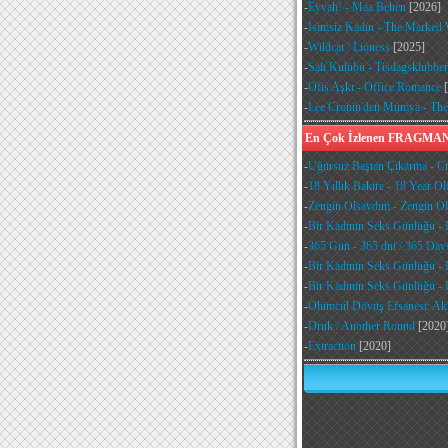
-
Eyvah! - Maa Behen
[2026]
-
İsimsiz Kadın - The Marke
-
Wildcat / Lioness
[2025]
-
Salı Kulübü - Tisdagsklubbe
-
Ofis Aşkı - Office Romance
[
-
Lee Cronin'den Mumya - T
En Çok İzlenen FRAGM
-
Uğursuz Baştan Çıkarma - Cru
-
18 Yıllık Bakire - 18 Year Ol
-
Zengin Olsaydım - Zengin Ols
-
Bir Kadının Seks Günlüğü - 
-
365 Gün - 365 dni / 365 Day
-
Bir Kadının Seks Günlüğü - 
-
Bir Kadının Seks Günlüğü - 
-
Ölümcül Dövüş Efsanesi: Akr
-
Druk / Another Round
[2020
-
Extraction
[2020]