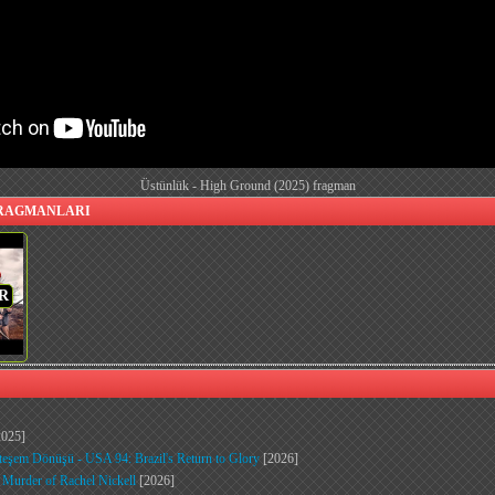
Üstünlük - High Ground (2025) fragman
d FRAGMANLARI
R
025]
eşem Dönüşü - USA 94: Brazil's Return to Glory
[2026]
e Murder of Rachel Nickell
[2026]