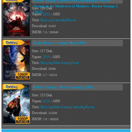
Doktor Strange Çoklu Evren Çılgınlığında - Doctor
Strange in the Multiverse of Madness / Doctor Strange 2
Süre: 126 Dak.
[2022]
Yapım:
2022
- ABD
Türü:
Aksiyon
,
Fantastik
,
Macera
Download:
21433
IMDB:
7.0 / 393049
İkizler Projesi - Gemini Man [2019]
Süre: 117 Dak.
Yapım:
2019
- ABD
Türü:
Aksiyon
,
Bilim Kurgu
,
Dram
Download:
29296
IMDB:
5.7 / 42524
Doktor Strange - Doctor Strange [2016]
Süre: 115 Dak.
Yapım:
2016
- ABD
Türü:
Aksiyon
,
Bilim Kurgu
,
Fantastik
,
Macera
Download:
123330
IMDB:
7.8 / 190359