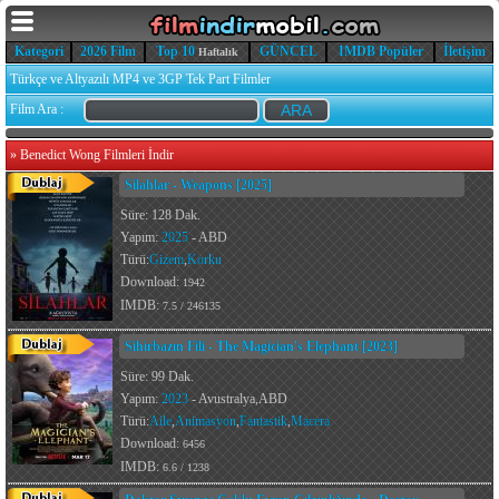
Kategori
2026 Film
Top 10
GÜNCEL
IMDB Popüler
İletişim
Haftalık
Türkçe ve Altyazılı MP4 ve 3GP Tek Part Filmler
Film Ara :
»
Benedict Wong Filmleri İndir
Silahlar - Weapons [2025]
Süre: 128 Dak.
Yapım:
2025
- ABD
Türü:
Gizem
,
Korku
Download:
1942
IMDB:
7.5 / 246135
Sihirbazın Fili - The Magician's Elephant [2023]
Süre: 99 Dak.
Yapım:
2023
- Avustralya,ABD
Türü:
Aile
,
Animasyon
,
Fantastik
,
Macera
Download:
6456
IMDB:
6.6 / 1238