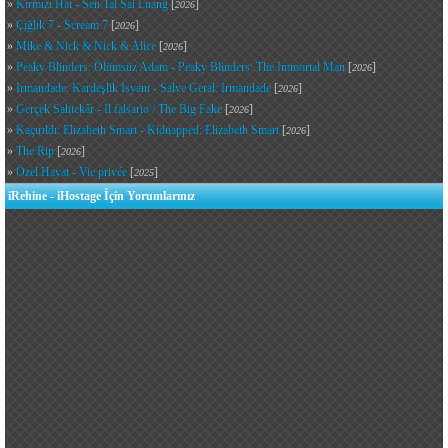
»
Kırmızı Hat - Sen Tai Sai Luang
[
]
2026
»
Çığlık 7 - Scream 7
[
]
2026
»
Mike & Nick & Nick & Alice
[
]
2026
»
Peaky Blinders: Ölümsüz Adam - Peaky Blinders: The Immortal Man
[
]
2026
»
Irmandade: Kardeşlik İsyanı - Salve Geral: Irmandade
[
]
2026
»
Gerçek Sahtekâr - Il falsario / The Big Fake
[
]
2026
»
Kaçırıldı: Elizabeth Smart - Kidnapped: Elizabeth Smart
[
]
2026
»
The Rip
[
]
2026
»
Özel Hayat - Vie privée
[
]
2025
iRehine - iHostage İçin Yorumlarınız