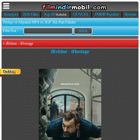
Kategori
2026 Film
Top 10
GÜNCEL
IMDB Popüler
İletişim
Haftalık
Türkçe ve Altyazılı MP4 ve 3GP Tek Part Filmler
Film Ara :
»
iRehine - iHostage
iRehine - iHostage