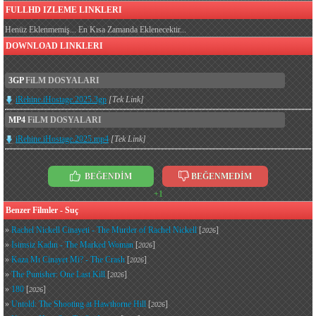
FULLHD IZLEME LINKLERI
Henüz Eklenmemiş... En Kısa Zamanda Eklenecektir...
DOWNLOAD LINKLERI
3GP
FiLM DOSYALARI
iRehine.iHostage.2025.3gp
[Tek Link]
MP4
FiLM DOSYALARI
iRehine.iHostage.2025.mp4
[Tek Link]
BEĞENDİM
BEĞENMEDİM
+1
Benzer Filmler - Suç
»
Rachel Nickell Cinayeti - The Murder of Rachel Nickell
[
]
2026
»
İsimsiz Kadın - The Marked Woman
[
]
2026
»
Kaza Mı Cinayet Mi? - The Crash
[
]
2026
»
The Punisher: One Last Kill
[
]
2026
»
180
[
]
2026
»
Untold: The Shooting at Hawthorne Hill
[
]
2026