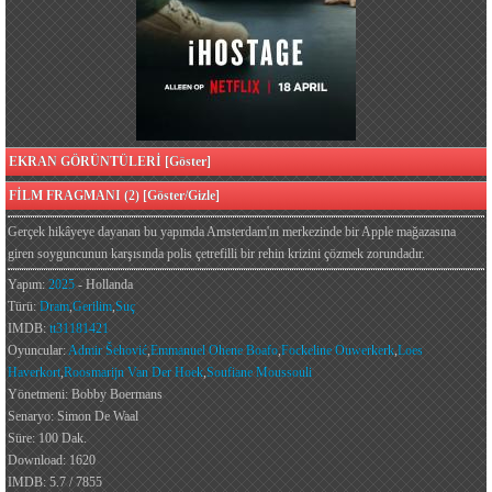
EKRAN GÖRÜNTÜLERİ [Göster]
FİLM FRAGMANI (2) [Göster/Gizle]
Gerçek hikâyeye dayanan bu yapımda Amsterdam'ın merkezinde bir Apple mağazasına
giren soyguncunun karşısında polis çetrefilli bir rehin krizini çözmek zorundadır.
Yapım:
2025
- Hollanda
Türü:
Dram
,
Gerilim
,
Suç
IMDB:
tt31181421
Oyuncular:
Admir Šehović
,
Emmanuel Ohene Boafo
,
Fockeline Ouwerkerk
,
Loes
Haverkort
,
Roosmarijn Van Der Hoek
,
Soufiane Moussouli
Yönetmeni: Bobby Boermans
Senaryo: Simon De Waal
Süre: 100 Dak.
Download: 1620
IMDB: 5.7 / 7855