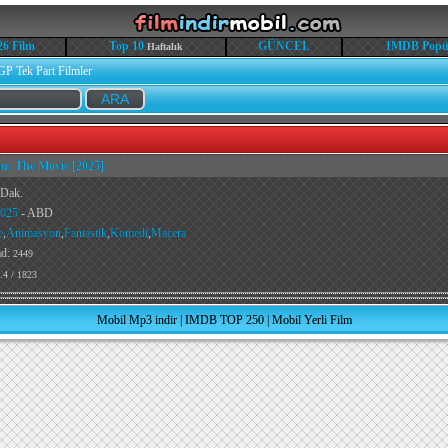
26 Film
Top 10
GÜNCEL
IMDB Popü
Haftalık
GP Tek Part Filmler
n: The Movie [2025]
 Dak.
025
- ABD
e
,
Animasyon
,
Fantastik
,
Komedi
,
Macera
ad:
2449
.4 / 1823
Mobil Mp3 indir
|
IMDB TOP 250
|
Mobil Yerli Film