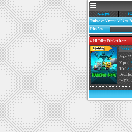
Kategori
20
Türkçe ve Altyazılı MP4 ve 3
Film Ara :
»
Jill Talley Filmleri İndir
Plankto
Süre: 87
Yapım:
2
Türü:
Ail
Downlo
IMDB:
5