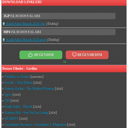
DOWNLOAD LINKLERI
3GP
FiLM DOSYALARI
Kanli.Sular.Thrash.2026.3gp
[Dublaj]
MP4
FiLM DOSYALARI
Kanli.Sular.Thrash.2026.mp4
[Dublaj]
BEĞENDİM
BEĞENMEDİM
+0
Benzer Filmler - Gerilim
»
Violence of Action
[
]
amerikan
»
Eyvah! - Maa Behen
[
]
2026
»
İsimsiz Kadın - The Marked Woman
[
]
2026
»
Apex
[
]
2026
»
180
[
]
2026
»
Kanlı Sular - Thrash
[
]
2026
»
Kırmızı Hat - Sen Tai Sai Luang
[
]
2026
»
HUMINT
[
]
2026
»
Greenland: Kıyamet - Greenland 2: Migration
[
]
2026