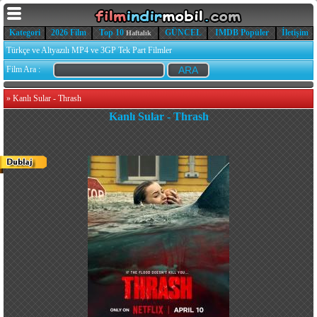
Kategori
2026 Film
Top 10
GÜNCEL
IMDB Popüler
İletişim
Haftalık
Türkçe ve Altyazılı MP4 ve 3GP Tek Part Filmler
Film Ara :
»
Kanlı Sular - Thrash
Kanlı Sular - Thrash