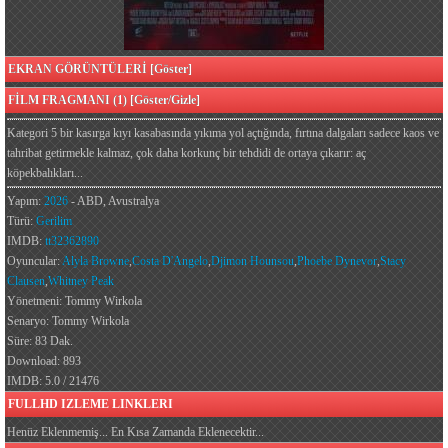
EKRAN GÖRÜNTÜLERİ [Göster]
FİLM FRAGMANI (1) [Göster/Gizle]
Kategori 5 bir kasırga kıyı kasabasında yıkıma yol açtığında, fırtına dalgaları sadece kaos ve
tahribat getirmekle kalmaz, çok daha korkunç bir tehdidi de ortaya çıkarır: aç
köpekbalıkları...
Yapım:
2026
- ABD, Avustralya
Türü:
Gerilim
IMDB:
tt32362890
Oyuncular:
Alyla Browne
,
Costa D'Angelo
,
Djimon Hounsou
,
Phoebe Dynevor
,
Stacy
Clausen
,
Whitney Peak
Yönetmeni: Tommy Wirkola
Senaryo: Tommy Wirkola
Süre: 83 Dak.
Download: 893
IMDB: 5.0 / 21476
FULLHD IZLEME LINKLERI
Henüz Eklenmemiş... En Kısa Zamanda Eklenecektir...