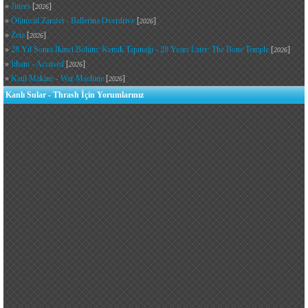
»
Jitters
[
]
2026
»
Ölümcül Zarafet - Ballerina Overdrive
[
]
2026
»
Zeta
[
]
2026
»
28 Yıl Sonra İkinci Bölüm: Kemik Tapınağı - 28 Years Later: The Bone Temple
[
]
2026
»
İtham - Accused
[
]
2026
»
Katil Makine - War Machine
[
]
2026
Kanlı Sular - Thrash İçin Yorumlarınız