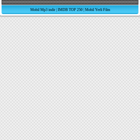
Mobil Mp3 indir
|
IMDB TOP 250
|
Mobil Yerli Film