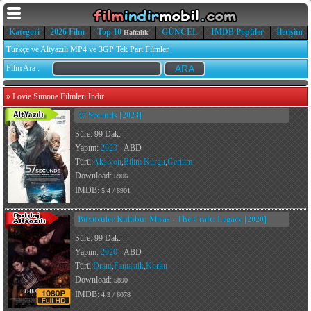
Kategori
2026 Film
Top 10
GÜNCEL
IMDB Popüler
İletişim
Haftalık
Türkçe ve Altyazılı MP4 ve 3GP Tek Part Filmler
Film Ara :
»
Lovie Simone Filmleri İndir
57 Seconds [2023]
Süre: 99 Dak.
Yapım:
2023
- ABD
Türü:
Aksiyon
,
Bilim Kurgu
,
Gerilim
Download:
5906
IMDB:
5.4 / 8901
Büyücüler Kulübü: Miras - The Craft: Legacy [2020]
Süre: 99 Dak.
Yapım:
2020
- ABD
Türü:
Dram
,
Fantastik
,
Korku
Download:
5890
IMDB:
4.3 / 6078