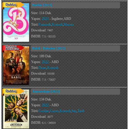
Barbie [2023]
Süre: 114 Dak.
Yapım:
2023
- İngiltere,ABD
Türü:
Fantastik
,
Komedi
,
Macera
Download:
7407
IMDB:
7.5 / 92155
Babil - Babylon [2022]
Süre: 189 Dak.
Yapım:
2022
- ABD
Türü:
Dram
,
Komedi
Download:
16160
IMDB:
7.3 / 75637
Amsterdam [2022]
Süre: 134 Dak.
Yapım:
2022
- ABD
Türü:
Gerilim
,
Gizem
,
Komedi
,
Suç
,
Tarih
Download:
3677
IMDB:
6.1 / 34924