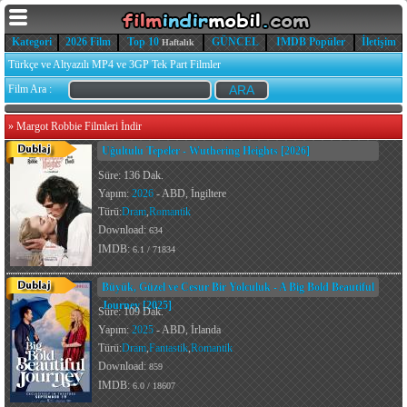
Kategori
2026 Film
Top 10
GÜNCEL
IMDB Popüler
İletişim
Haftalık
Türkçe ve Altyazılı MP4 ve 3GP Tek Part Filmler
Film Ara :
»
Margot Robbie Filmleri İndir
Uğultulu Tepeler - Wuthering Heights [2026]
Süre: 136 Dak.
Yapım:
2026
- ABD, İngiltere
Türü:
Dram
,
Romantik
Download:
634
IMDB:
6.1 / 71834
Büyük, Güzel ve Cesur Bir Yolculuk - A Big Bold Beautiful
Journey [2025]
Süre: 109 Dak.
Yapım:
2025
- ABD, İrlanda
Türü:
Dram
,
Fantastik
,
Romantik
Download:
859
IMDB:
6.0 / 18607