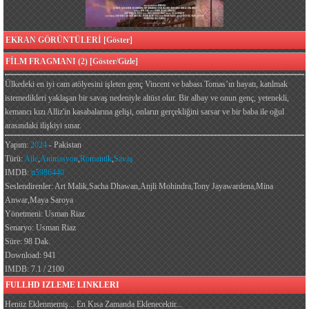
EKRAN GÖRÜNTÜLERİ [Göster]
FİLM FRAGMANI (2) [Göster/Gizle]
Ülkedeki en iyi cam atölyesini işleten genç Vincent ve babası Tomas’ın hayatı, katılmak
istemedikleri yaklaşan bir savaş nedeniyle altüst olur. Bir albay ve onun genç, yetenekli,
kemancı kızı Alliz'in kasabalarına gelişi, onların gerçekliğini sarsar ve bir baba ile oğul
arasındaki ilişkiyi sınar.
Yapım:
2024
- Pakistan
Türü:
Aile
,
Animasyon
,
Romantik
,
Savaş
IMDB:
tt5986440
Seslendirenler: Art Malik,Sacha Dhawan,Anjli Mohindra,Tony Jayawardena,Mina
Anwar,Maya Saroya
Yönetmeni: Usman Riaz
Senaryo: Usman Riaz
Süre: 98 Dak.
Download: 941
IMDB: 7.1 / 2100
FULLHD IZLEME LINKLERI
Henüz Eklenmemiş... En Kısa Zamanda Eklenecektir...