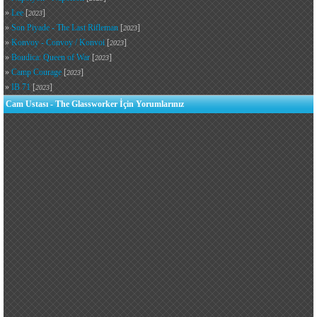
»
Lee
[
]
2023
»
Son Piyade - The Last Rifleman
[
]
2023
»
Konvoy - Convoy / Konvoi
[
]
2023
»
Boudica: Queen of War
[
]
2023
»
Camp Courage
[
]
2023
»
IB 71
[
]
2023
Cam Ustası - The Glassworker İçin Yorumlarınız