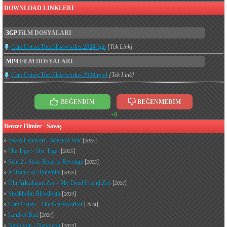
DOWNLOAD LINKLERI
3GP
FiLM DOSYALARI
Cam.Ustasi.The.Glassworker.2024.3gp
[Tek Link]
MP4
FiLM DOSYALARI
Cam.Ustasi.The.Glassworker.2024.mp4
[Tek Link]
BEĞENDİM
BEĞENMEDİM
+0
Benzer Filmler - Savaş
»
Savaş Canavarı - Beast of War
[
]
2025
»
The Tiger / Der Tiger
[
]
2025
»
Sisu 2 - Sisu: Road to Revenge
[
]
2025
»
A House of Dynamite
[
]
2025
»
Ölü Arkadaşım Zoe - My Dead Friend Zoe
[
]
2024
»
Stockholm Bloodbath
[
]
2024
»
Cam Ustası - The Glassworker
[
]
2024
»
Land of Bad
[
]
2024
»
Napolyon - Napoleon
[
]
2023