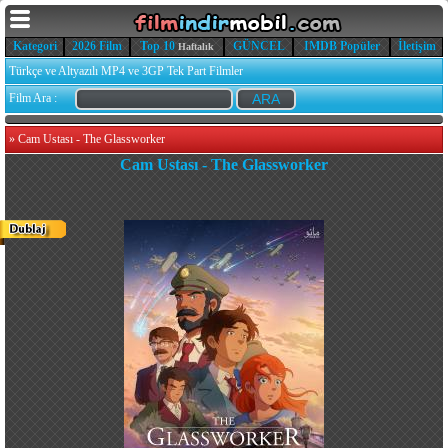
Kategori
2026 Film
Top 10
GÜNCEL
IMDB Popüler
İletişim
Haftalık
Türkçe ve Altyazılı MP4 ve 3GP Tek Part Filmler
Film Ara :
»
Cam Ustası - The Glassworker
Cam Ustası - The Glassworker