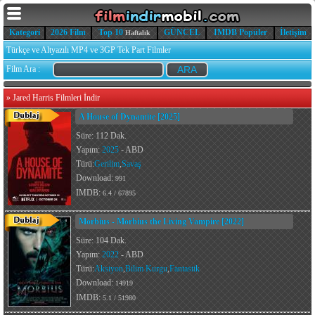
Kategori
2026 Film
Top 10
GÜNCEL
IMDB Popüler
İletişim
Haftalık
Türkçe ve Altyazılı MP4 ve 3GP Tek Part Filmler
Film Ara :
»
Jared Harris Filmleri İndir
A House of Dynamite [2025]
Süre: 112 Dak.
Yapım:
2025
- ABD
Türü:
Gerilim
,
Savaş
Download:
991
IMDB:
6.4 / 67895
Morbius - Morbius the Living Vampire [2022]
Süre: 104 Dak.
Yapım:
2022
- ABD
Türü:
Aksiyon
,
Bilim Kurgu
,
Fantastik
Download:
14919
IMDB:
5.1 / 51980