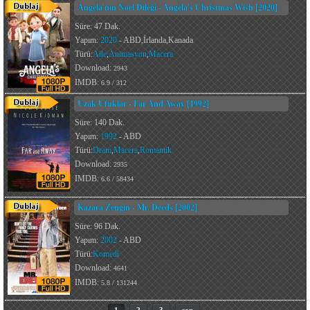
Angela'nın Noel Dileği - Angela's Christmas Wish [2020]
Süre: 47 Dak.
Yapım:
2020
- ABD,İrlanda,Kanada
Türü:
Aile
,
Animasyon
,
Macera
Download:
2943
IMDB:
6.9 / 312
Uzak Ufuklar - Far And Away [1992]
Süre: 140 Dak.
Yapım:
1992
- ABD
Türü:
Dram
,
Macera
,
Romantik
Download:
2935
IMDB:
6.6 / 58434
Kazara Zengin - Mr. Deeds [2002]
Süre: 96 Dak.
Yapım:
2002
- ABD
Türü:
Komedi
Download:
4641
IMDB:
5.8 / 131244