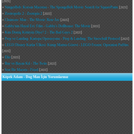
[
]
2025
»
SüngerBob: Korsan Macerası - The SpongeBob Movie: Search for SquarePants
[
]
2025
»
Zootropolis 2 - Zootopia 2
[
]
2025
»
Chainsaw Man - The Movie: Reze Arc
[
]
2025
»
Gabby'nin Hayal Evi: Film - Gabby's Dollhouse: The Movie
[
]
2025
»
Kim Demiş Kötüyüz Diye? 2 - The Bad Guys 2
[
]
2025
»
Prep ve Landing: Kartopu Operasyonu - Prep & Landing: The Snowball Protocol
[
]
2025
»
LEGO Disney Karlar Ülkesi: Kutup Martısı Görevi - LEGO Frozen: Operation Puffins
[
]
2025
»
Elio
[
]
2025
»
Bay ve Bayan Kıl - The Twits
[
]
2025
»
Son Bir Macera - Fixed
[
]
2025
Köpek Adam - Dog Man İçin Yorumlarınız