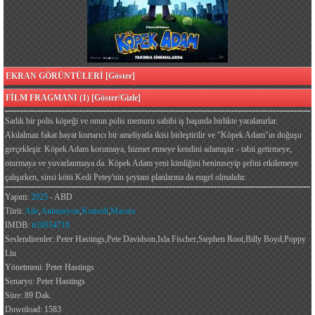
EKRAN GÖRÜNTÜLERİ [Göster]
FİLM FRAGMANI (1) [Göster/Gizle]
Sadık bir polis köpeği ve onun polis memuru sahibi iş başında birlikte yaralanırlar.
Akılalmaz fakat hayat kurtarıcı bir ameliyatla ikisi birleştirilir ve "Köpek Adam"ın doğuşu
gerçekleşir. Köpek Adam korumaya, hizmet etmeye kendini adamıştır - tabii getirmeye,
oturmaya ve yuvarlanmaya da. Köpek Adam yeni kimliğini benimseyip şefini etkilemeye
çalışırken, sinsi kötü Kedi Petey'nin şeytani planlarına da engel olmalıdır.
Yapım:
2025
- ABD
Türü:
Aile
,
Animasyon
,
Komedi
,
Macera
IMDB:
tt10954718
Seslendirenler: Peter Hastings,Pete Davidson,Isla Fischer,Stephen Root,Billy Boyd,Poppy
Liu
Yönetmeni: Peter Hastings
Senaryo: Peter Hastings
Süre: 89 Dak.
Download: 1583