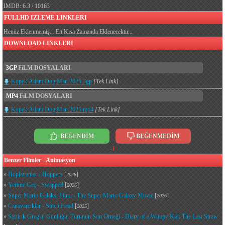
IMDB: 6.3 / 10163
FULLHD IZLEME LINKLERI
Henüz Eklenmemiş... En Kısa Zamanda Eklenecektir...
DOWNLOAD LINKLERI
3GP
FiLM DOSYALARI
Kopek.Adam.Dog.Man.2025.3gp
[Tek Link]
MP4
FiLM DOSYALARI
Kopek.Adam.Dog.Man.2025.mp4
[Tek Link]
BEĞENDİM
BEĞENMEDİM
-1
Benzer Filmler - Animasyon
»
Hoplayanlar - Hoppers
[
]
2026
»
Yerime Geç - Swapped
[
]
2026
»
Süper Mario Galaksi Filmi - The Super Mario Galaxy Movie
[
]
2026
»
Canavarcıklar - Stitch Head
[
]
2025
»
Saftirik Greg'in Günlüğü: Türünün Son Örneği - Diary of a Wimpy Kid: The Last Straw