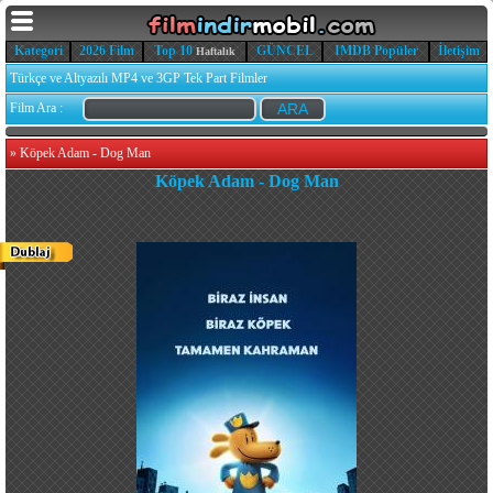
Kategori
2026 Film
Top 10
GÜNCEL
IMDB Popüler
İletişim
Haftalık
Türkçe ve Altyazılı MP4 ve 3GP Tek Part Filmler
Film Ara :
»
Köpek Adam - Dog Man
Köpek Adam - Dog Man