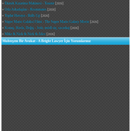
»
Ekmek Kızartma Makinesi - Toaster
[
]
2026
»
Oda Arkadaşları - Roommates
[
]
2026
»
Toplar Havaya - Balls Up
[
]
2026
»
Süper Mario Galaksi Filmi - The Super Mario Galaxy Movie
[
]
2026
»
Konuş, Havla, Değiş - Jedz, módl się, szczekaj
[
]
2026
»
Mike & Nick & Nick & Alice
[
]
2026
Muhteşem Bir Avukat - A Bright Lawyer İçin Yorumlarınız