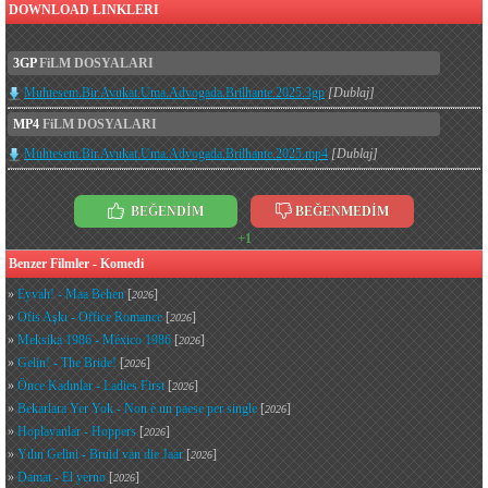
DOWNLOAD LINKLERI
3GP
FiLM DOSYALARI
Muhtesem.Bir.Avukat.Uma.Advogada.Brilhante.2025.3gp
[Dublaj]
MP4
FiLM DOSYALARI
Muhtesem.Bir.Avukat.Uma.Advogada.Brilhante.2025.mp4
[Dublaj]
BEĞENDİM
BEĞENMEDİM
+1
Benzer Filmler - Komedi
»
Eyvah! - Maa Behen
[
]
2026
»
Ofis Aşkı - Office Romance
[
]
2026
»
Meksika 1986 - México 1986
[
]
2026
»
Gelin! - The Bride!
[
]
2026
»
Önce Kadınlar - Ladies First
[
]
2026
»
Bekarlara Yer Yok - Non è un paese per single
[
]
2026
»
Hoplayanlar - Hoppers
[
]
2026
»
Yılın Gelini - Bruid van die Jaar
[
]
2026
»
Damat - El yerno
[
]
2026