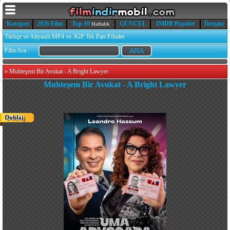
Kategori
2026 Film
Top 10
GÜNCEL
IMDB Popüler
İletişim
Haftalık
Türkçe ve Altyazılı MP4 ve 3GP Tek Part Filmler
Film Ara :
»
Muhteşem Bir Avukat - A Bright Lawyer
Muhteşem Bir Avukat - A Bright Lawyer