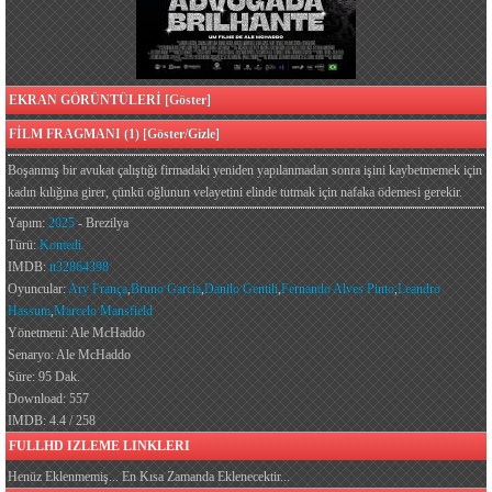
EKRAN GÖRÜNTÜLERİ [Göster]
FİLM FRAGMANI (1) [Göster/Gizle]
Boşanmış bir avukat çalıştığı firmadaki yeniden yapılanmadan sonra işini kaybetmemek için
kadın kılığına girer, çünkü oğlunun velayetini elinde tutmak için nafaka ödemesi gerekir.
Yapım:
2025
- Brezilya
Türü:
Komedi
IMDB:
tt32864398
Oyuncular:
Ary França
,
Bruno Garcia
,
Danilo Gentili
,
Fernando Alves Pinto
,
Leandro
Hassum
,
Marcelo Mansfield
Yönetmeni: Ale McHaddo
Senaryo: Ale McHaddo
Süre: 95 Dak.
Download: 557
IMDB: 4.4 / 258
FULLHD IZLEME LINKLERI
Henüz Eklenmemiş... En Kısa Zamanda Eklenecektir...