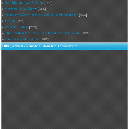
»
Katil Makine - War Machine
[
]
2026
»
Merhamet Yok - Mercy
[
]
2026
»
Irmandade: Kardeşlik İsyanı - Salve Geral: Irmandade
[
]
2026
»
The Rip
[
]
2026
»
Wildcat / Lioness
[
]
2025
»
Ölü Elmastaki Yansıma - Reflection in a Dead Diamond
[
]
2025
»
Zemheri - Dead of Winter
[
]
2025
Öfke Çemberi 2 - Inside Furioza İçin Yorumlarınız