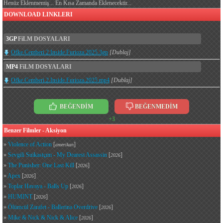
Henüz Eklenmemiş... En Kısa Zamanda Eklenecektir...
DOWNLOAD LINKLERI
3GP
FiLM DOSYALARI
Ofke.Cemberi.2.Inside.Furioza.2025.3gp
[Dublaj]
MP4
FiLM DOSYALARI
Ofke.Cemberi.2.Inside.Furioza.2025.mp4
[Dublaj]
BEĞENDİM
BEĞENMEDİM
+3
Benzer Filmler - Aksiyon
»
Violence of Action
[
]
amerikan
»
Sevgili Suikastçım - My Dearest Assassin
[
]
2026
»
The Punisher: One Last Kill
[
]
2026
»
Apex
[
]
2026
»
Toplar Havaya - Balls Up
[
]
2026
»
HUMINT
[
]
2026
»
Ölümcül Zarafet - Ballerina Overdrive
[
]
2026
»
Mike & Nick & Nick & Alice
[
]
2026