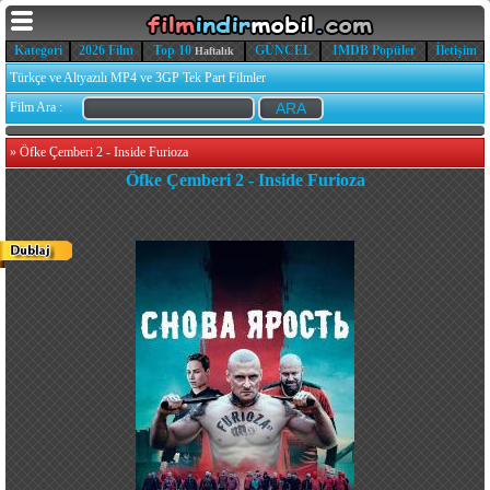
Kategori
2026 Film
Top 10
GÜNCEL
IMDB Popüler
İletişim
Haftalık
Türkçe ve Altyazılı MP4 ve 3GP Tek Part Filmler
Film Ara :
»
Öfke Çemberi 2 - Inside Furioza
Öfke Çemberi 2 - Inside Furioza