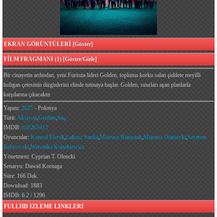
EKRAN GÖRÜNTÜLERİ [Göster]
FİLM FRAGMANI (1) [Göster/Gizle]
Bir cinayetin ardından, yeni Furioza lideri Golden, topluma korku salan şiddete meyilli
holigan çetesinin dizginlerini elinde tutmaya başlar. Golden, sınırları aşan planlarla
karşılarına çıkacaktır.
Yapım:
2025
- Polonya
Türü:
Aksiyon
,
Gerilim
,
Suç
IMDB:
tt36265413
Oyuncular:
Konrad Eleryk
,
Łukasz Simlat
,
Mateusz Banasiuk
,
Mateusz Damiecki
,
Szymon
Bobrowski
,
Weronika Ksiazkiewicz
Yönetmeni: Cyprian T. Olencki
Senaryo: Dawid Kornaga
Süre: 166 Dak.
Download: 1883
IMDB: 6.2 / 1296
FULLHD IZLEME LINKLERI