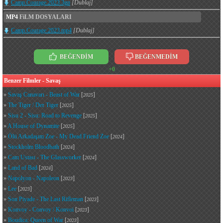
Camp.Courage.2023.3gp
[Dublaj]
MP4
FiLM DOSYALARI
Camp.Courage.2023.mp4
[Dublaj]
BEĞENDİM
BEĞENMEDİM
+0
Benzer Filmler - Savaş
»
Savaş Canavarı - Beast of War
[
]
2025
»
The Tiger / Der Tiger
[
]
2025
»
Sisu 2 - Sisu: Road to Revenge
[
]
2025
»
A House of Dynamite
[
]
2025
»
Ölü Arkadaşım Zoe - My Dead Friend Zoe
[
]
2024
»
Stockholm Bloodbath
[
]
2024
»
Cam Ustası - The Glassworker
[
]
2024
»
Land of Bad
[
]
2024
»
Napolyon - Napoleon
[
]
2023
»
Lee
[
]
2023
»
Son Piyade - The Last Rifleman
[
]
2023
»
Konvoy - Convoy / Konvoi
[
]
2023
»
Boudica: Queen of War
[
]
2023