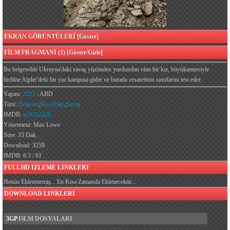
EKRAN GÖRÜNTÜLERİ [Göster]
FİLM FRAGMANI (1) [Göster/Gizle]
Bu belgeselde Ukrayna'daki savaş yüzünden yurdundan olan bir kız, büyükannesiyle
birlikte Alpler'deki bir yaz kampına gider ve burada cesaretinin sınırlarını test eder.
Yapım:
2023
- ABD
Türü:
Belgesel
,
Kısa Film
,
Savaş
IMDB:
tt29102426
Yönetmeni: Max Lowe
Süre: 33 Dak.
Download: 3259
IMDB: 6.5 / 61
FULLHD IZLEME LINKLERI
Henüz Eklenmemiş... En Kısa Zamanda Eklenecektir...
DOWNLOAD LINKLERI
3GP
FiLM DOSYALARI