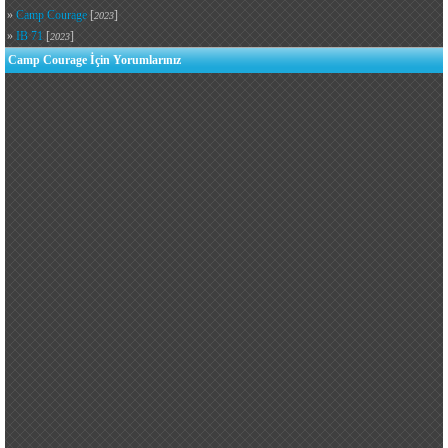
»
Camp Courage
[
]
2023
»
IB 71
[
]
2023
Camp Courage İçin Yorumlarınız