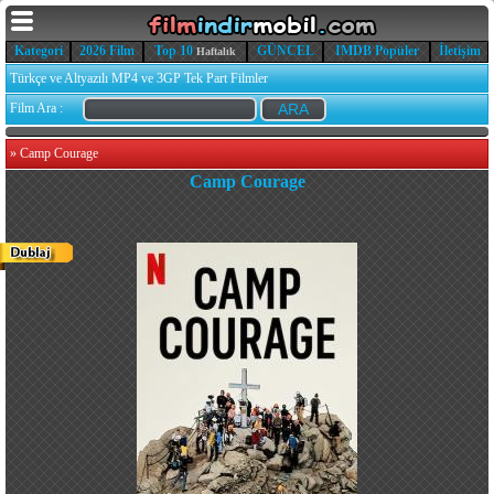
Kategori
2026 Film
Top 10
GÜNCEL
IMDB Popüler
İletişim
Haftalık
Türkçe ve Altyazılı MP4 ve 3GP Tek Part Filmler
Film Ara :
»
Camp Courage
Camp Courage