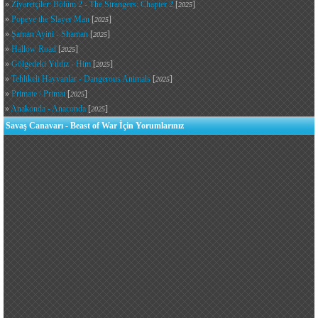
»
Ziyaretçiler: Bölüm 2 - The Strangers: Chapter 2
[
]
2025
»
Popeye the Slayer Man
[
]
2025
»
Şaman Ayini - Shaman
[
]
2025
»
Hallow Road
[
]
2025
»
Gölgedeki Yıldız - Him
[
]
2025
»
Tehlikeli Hayvanlar - Dangerous Animals
[
]
2025
»
Primate / Primat
[
]
2025
»
Anakonda - Anaconda
[
]
2025
Savaş Canavarı - Beast of War İçin Yorumlarınız