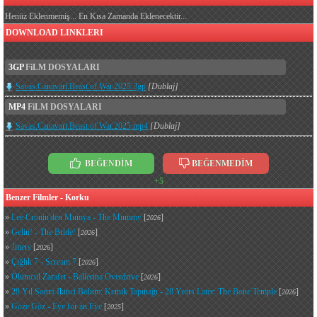
Henüz Eklenmemiş... En Kısa Zamanda Eklenecektir...
DOWNLOAD LINKLERI
3GP
FiLM DOSYALARI
Savas.Canavari.Beast.of.War.2025.3gp
[Dublaj]
MP4
FiLM DOSYALARI
Savas.Canavari.Beast.of.War.2025.mp4
[Dublaj]
BEĞENDİM
BEĞENMEDİM
+5
Benzer Filmler - Korku
»
Lee Cronin'den Mumya - The Mummy
[
]
2026
»
Gelin! - The Bride!
[
]
2026
»
Jitters
[
]
2026
»
Çığlık 7 - Scream 7
[
]
2026
»
Ölümcül Zarafet - Ballerina Overdrive
[
]
2026
»
28 Yıl Sonra İkinci Bölüm: Kemik Tapınağı - 28 Years Later: The Bone Temple
[
]
2026
»
Göze Göz - Eye for an Eye
[
]
2025