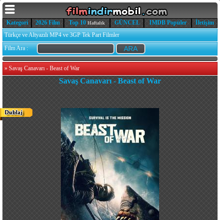
Kategori
2026 Film
Top 10
GÜNCEL
IMDB Popüler
İletişim
Haftalık
Türkçe ve Altyazılı MP4 ve 3GP Tek Part Filmler
Film Ara :
»
Savaş Canavarı - Beast of War
Savaş Canavarı - Beast of War