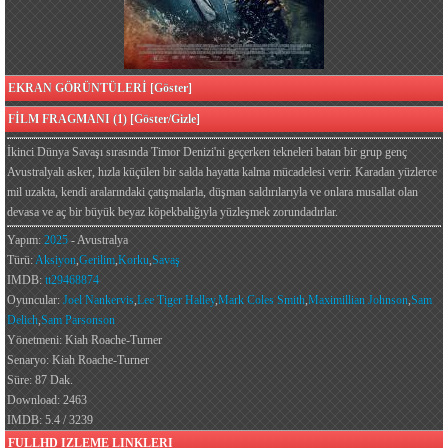
EKRAN GÖRÜNTÜLERİ [Göster]
FİLM FRAGMANI (1) [Göster/Gizle]
İkinci Dünya Savaşı sırasında Timor Denizi'ni geçerken tekneleri batan bir grup genç
Avustralyalı asker, hızla küçülen bir salda hayatta kalma mücadelesi verir. Karadan yüzlerce
mil uzakta, kendi aralarındaki çatışmalarla, düşman saldırılarıyla ve onlara musallat olan
devasa ve aç bir büyük beyaz köpekbalığıyla yüzleşmek zorundadırlar.
Yapım:
2025
- Avustralya
Türü:
Aksiyon
,
Gerilim
,
Korku
,
Savaş
IMDB:
tt29468874
Oyuncular:
Joel Nankervis
,
Lee Tiger Halley
,
Mark Coles Smith
,
Maximillian Johnson
,
Sam
Delich
,
Sam Parsonson
Yönetmeni: Kiah Roache-Turner
Senaryo: Kiah Roache-Turner
Süre: 87 Dak.
Download: 2463
IMDB: 5.4 / 3239
FULLHD IZLEME LINKLERI